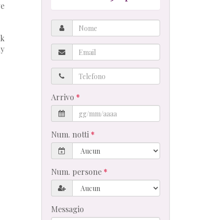
ve
Nome
ak
Email
ly
Telefono
Arrivo
Num. notti
Num. persone
Messagio