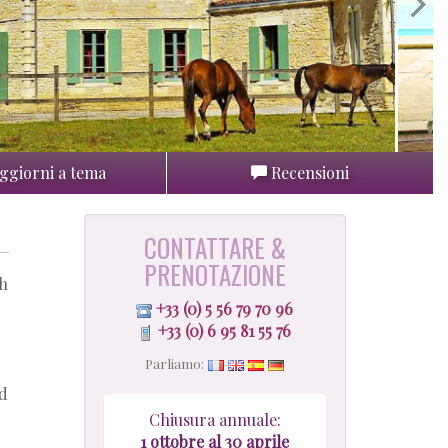
ggiorni a tema
Recensioni
CONTATTARE &
PRENOTAZIONE
th
+33 (0) 5 56 79 70 96
+33 (0) 6 95 81 55 76
Parliamo:
d
Chiusura annuale:
1
ottobre al 30 aprile