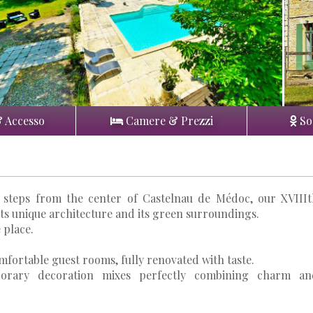
& Accesso
Camere & Prezzi
So
st steps from the center of Castelnau de Médoc, our XVIII
ts unique architecture and its green surroundings.
 place.
mfortable guest rooms, fully renovated with taste.
porary decoration mixes perfectly combining charm an