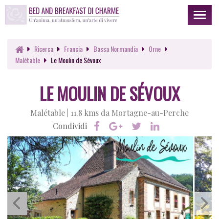
Toggl
naviga
Ricerca
Francia
Bassa Normandia
Orne
Malétable
Le Moulin de Sévoux
LE MOULIN DE SÉVOUX
Malétable |
11.8 kms da Mortagne-au-Perche
Condividi