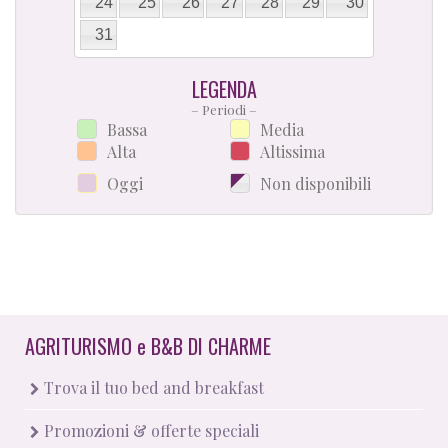
24
25
26
27
28
29
30
31
LEGENDA
– Periodi –
Bassa
Media
Alta
Altissima
Oggi
Non disponibili
AGRITURISMO
e
B&B DI CHARME
Trova il tuo bed and breakfast
Promozioni & offerte speciali