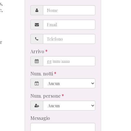
s,
Nome
e,
Email
Telefono
er
Arrivo
Num. notti
Num. persone
Messagio