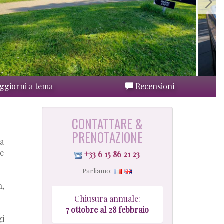
ggiorni a tema
Recensioni
CONTATTARE &
PRENOTAZIONE
la
te
+33 6 15 86 21 23
Parliamo:
n,
Chiusura annuale:
7 ottobre al 28 febbraio
gi