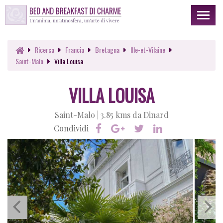
Toggl
naviga
Ricerca
Francia
Bretagna
Ille-et-Vilaine
Saint-Malo
Villa Louisa
VILLA LOUISA
Saint-Malo |
3.85 kms da Dinard
Condividi