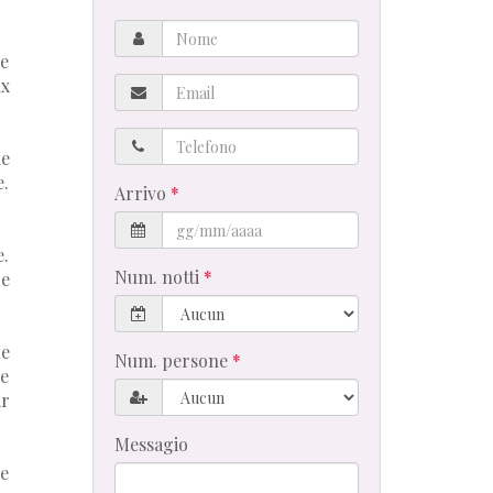
Nome
ne
Email
ux
Telefono
ie
e.
Arrivo
e.
Num. notti
de
de
Num. persone
de
ir
Messagio
ie