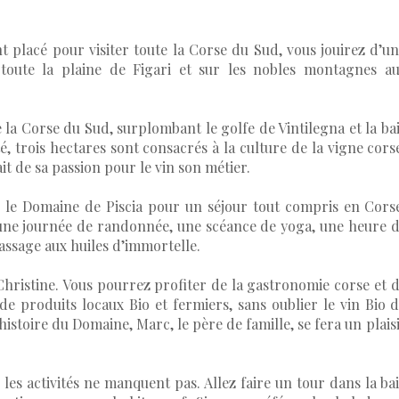
 placé pour visiter toute la Corse du Sud, vous jouirez d’u
toute la plaine de Figari et sur les nobles montagnes a
la Corse du Sud, surplombant le golfe de Vintilegna et la ba
é, trois hectares sont consacrés à la culture de la vigne cors
ait de sa passion pour le vin son métier.
 le Domaine de Piscia pour un séjour tout compris en Cors
 une journée de randonnée, une scéance de yoga, une heure 
assage aux huiles d’immortelle.
Christine. Vous pourrez profiter de la gastronomie corse et 
de produits locaux Bio et fermiers, sans oublier le vin Bio 
’histoire du Domaine, Marc, le père de famille, se fera un plais
es activités ne manquent pas. Allez faire un tour dans la ba