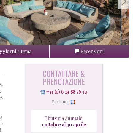
ggiorni a tema
Recensioni
CONTATTARE &
PRENOTAZIONE
s,
e.
+33 (0) 6 14 88 56 30
es
Parliamo:
15
Chiusura annuale:
le
1
ottobre al 30 aprile
il