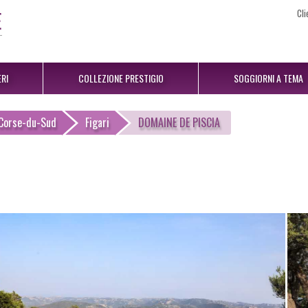
Cli
RI
COLLEZIONE PRESTIGIO
SOGGIORNI A TEMA
Corse-du-Sud
Figari
DOMAINE DE PISCIA