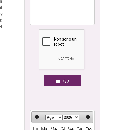
en
il
es
ou
et
INVIA
Lu
Ma
Me
Gi
Ve
Sa
Do