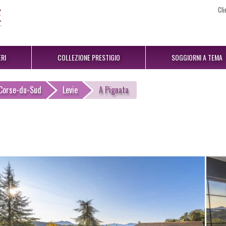
Cli
RI
COLLEZIONE PRESTIGIO
SOGGIORNI A TEMA
Corse-du-Sud
Levie
A Pignata