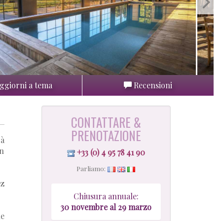
ggiorni a tema
Recensioni
CONTATTARE &
PRENOTAZIONE
 à
un
+33 (0) 4 95 78 41 90
Parliamo:
ez
Chiusura annuale:
30 novembre al 29 marzo
le