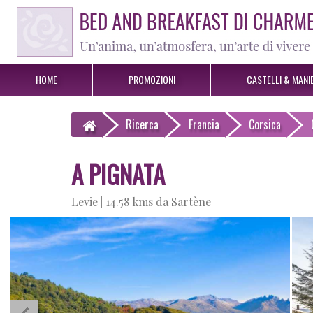
HOME
PROMOZIONI
CASTELLI & MANIE
Ricerca
Francia
Corsica
A PIGNATA
Levie |
14.58 kms da Sartène