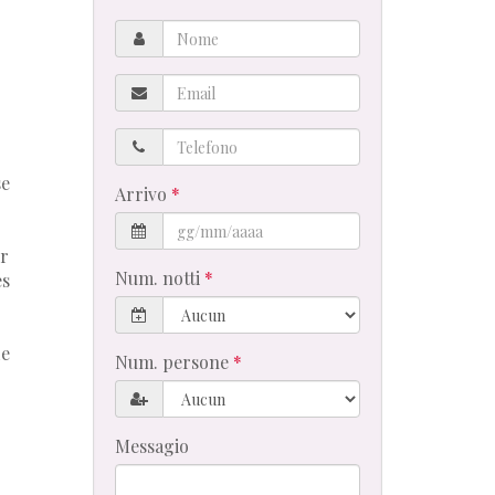
Nome
Email
Telefono
se
Arrivo
ir
Num. notti
es
de
Num. persone
Messagio