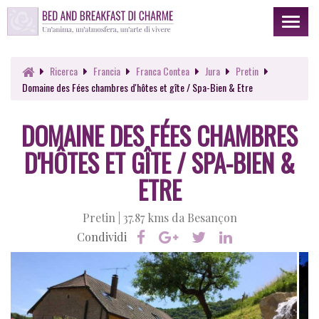
Toggl
naviga
Ricerca
Francia
Franca Contea
Jura
Pretin
Domaine des Fées chambres d'hôtes et gîte / Spa-Bien & Etre
DOMAINE DES FÉES CHAMBRES
D'HÔTES ET GÎTE / SPA-BIEN &
ETRE
Pretin |
37.87 kms da Besançon
Condividi