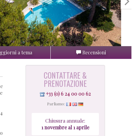
ggiorni a tema
Recensioni
CONTATTARE &
PRENOTAZIONE
de
se
+33 (0) 6 24 00 00 62
Parliamo:
 4
Chiusura annuale:
1
novembre al 1
aprile
to