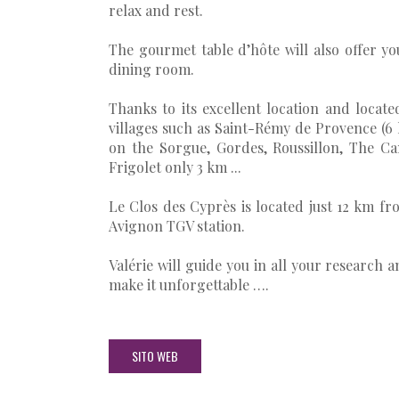
relax and rest.
The gourmet table d’hôte will also offer y
dining room.
Thanks to its excellent location and locat
villages such as Saint-Rémy de Provence (6 
on the Sorgue, Gordes, Roussillon, The C
Frigolet only 3 km ...
Le Clos des Cyprès is located just 12 km f
Avignon TGV station.
Valérie will guide you in all your research 
make it unforgettable ….
SITO WEB