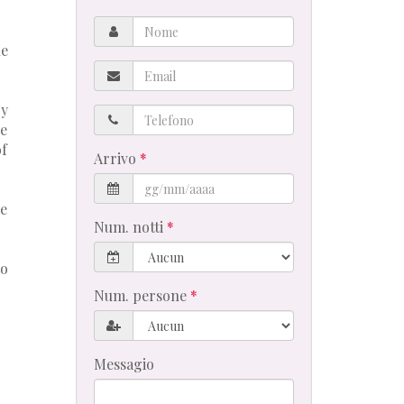
Nome
he
Email
by
Telefono
le
of
Arrivo
he
Num. notti
to
Num. persone
Messagio