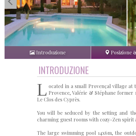
Introduzione
Posizione 
INTRODUZIONE
L
ocated in a small Provençal village at
Provence, Valérie & Stéphane former 
Le Clos des Cyprès.
You will be seduced by the setting and th
charming guest rooms with cozy-Zen spirit
The large swimming pool 14x6m, the outdoor