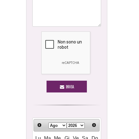
INVIA
Lu
Ma
Me
Gi
Ve
Sa
Do