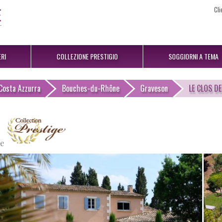
Cli
RI
COLLEZIONE PRESTIGIO
SOGGIORNI A TEMA
Costa Azzurra
Bouches-du-Rhône
Graveson
LE CLOS D
e