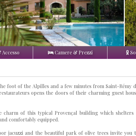
& Accesso
Camere & Prezzi
So
 the foot of the Alpilles and a few minutes from Saint-Rémy 
restaurateurs opens the doors of their charming guest hou
e charm of this typical Provençal building which shelters
 and comfortably equipped.
 jacuzzi and the beautiful park of olive trees invite you 