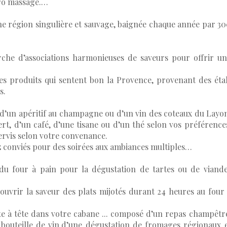
dro massage.…
ne région singulière et sauvage, baignée chaque année par 3
rche d’associations harmonieuses de saveurs pour offrir u
s produits qui sentent bon la Provence, provenant des éta
s.
r d’un apéritif au champagne ou d’un vin des coteaux du Layo
ert, d’un café, d’une tisane ou d’un thé selon vos préférence
servis selon votre convenance.
ez conviés pour des soirées aux ambiances multiples…
 du four à pain pour la dégustation de tartes ou de viand
ouvrir la saveur des plats mijotés durant 24 heures au four
e à tête dans votre cabane ... composé d’un repas champêtr
bouteille de vin,d’une dégustation de fromages régionaux 