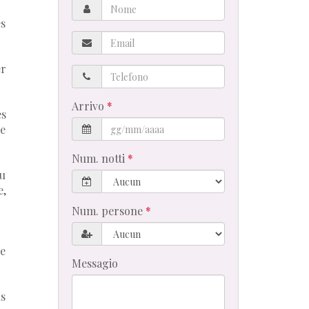
Nome
es
Email
er
Telefono
Arrivo
es
ie
Num. notti
Ou
e,
Num. persone
de
Messagio
ns