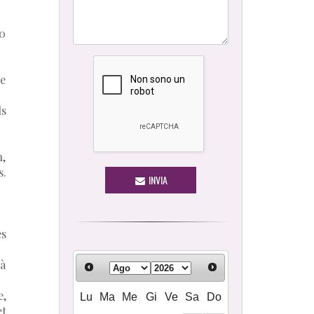
00
ne
ls
n,
s.
INVIA
es
 à
e,
Lu
Ma
Me
Gi
Ve
Sa
Do
et