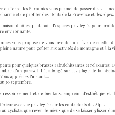
ner en Terre des Baronnies vous permet de passer des vacanc
harme et de profiter des atouts de la Provence et des Alpes.
 maison d'hôtes, peut jouir d’espaces privilégiés pour profit
ure environnante.
nies vous propose de vous inventer un rêve, de cueillir d
leine nature pour goûter aux activités de montagne et à la v
a pente pour quelques brasses rafraichissantes et relaxantes. 
’ombre d’un parasol. Là, allongé sur les plage de la piscin
Vous appréciez l’instant....
i au 30 septembre.
de ressourcement et de bienfaits, empreint d'esthétique et 
xtérieur avec vue privilégiée sur les contreforts des Alpes.
ou cycliste, que rêver de mieux que de se laisser glisser da