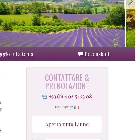
ggiorni a tema
Recensioni
CONTATTARE &
PRENOTAZIONE
+33 (0) 4 92 51 25 08
re
Parliamo:
eu
Aperto tutto l'anno
te