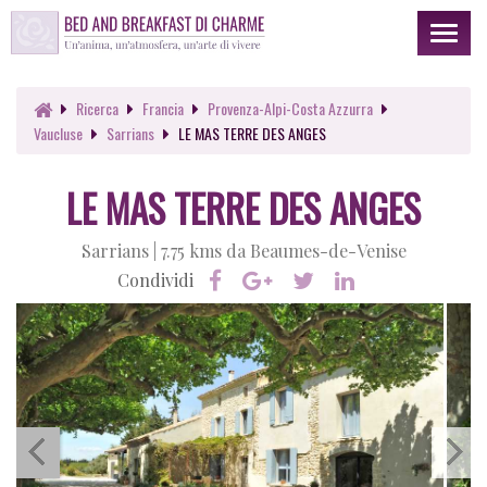
Toggl
naviga
Ricerca
Francia
Provenza-Alpi-Costa Azzurra
Vaucluse
Sarrians
LE MAS TERRE DES ANGES
LE MAS TERRE DES ANGES
Sarrians |
7.75 kms da Beaumes-de-Venise
Condividi