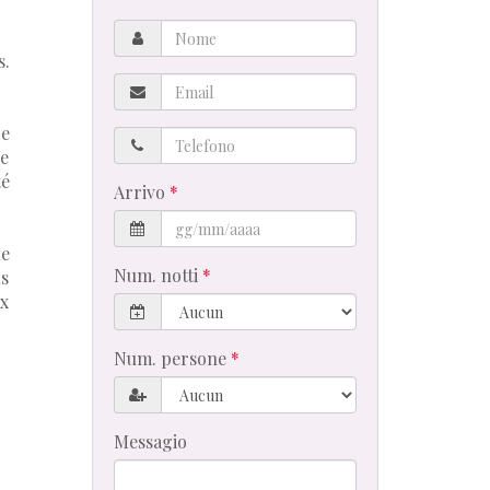
Nome
s.
Email
de
Telefono
ne
té
Arrivo
ue
Num. notti
us
ix
Num. persone
Messagio