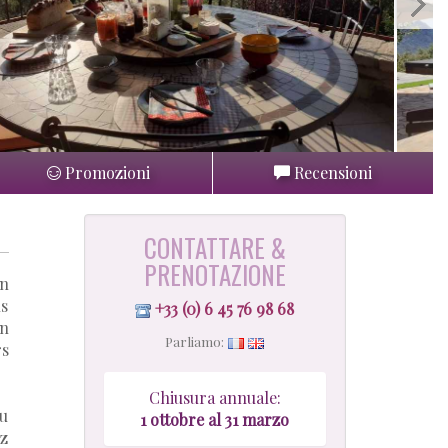
Promozioni
Recensioni
CONTATTARE &
PRENOTAZIONE
en
us
+33 (0) 6 45 76 98 68
en
Parliamo:
rs
Chiusura annuale:
au
1
ottobre al 31 marzo
ez