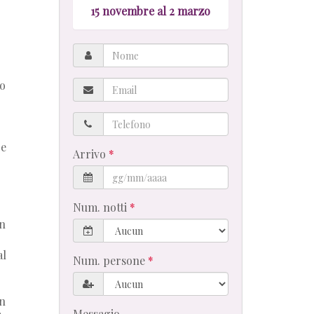
15 novembre al 2 marzo
Nome
Email
ro
Telefono
re
Arrivo
Num. notti
in
al
Num. persone
un
Messagio