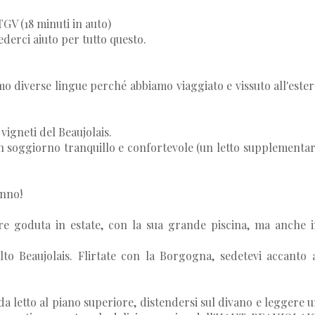
 (18 minuti in auto)
ederci aiuto per tutto questo.
amo diverse lingue perché abbiamo viaggiato e vissuto all'este
vigneti del Beaujolais.
un soggiorno tranquillo e confortevole (un letto supplementa
anno!
e goduta in estate, con la sua grande piscina, ma anche 
to Beaujolais. Flirtate con la Borgogna, sedetevi accanto 
da letto al piano superiore, distendersi sul divano e leggere 