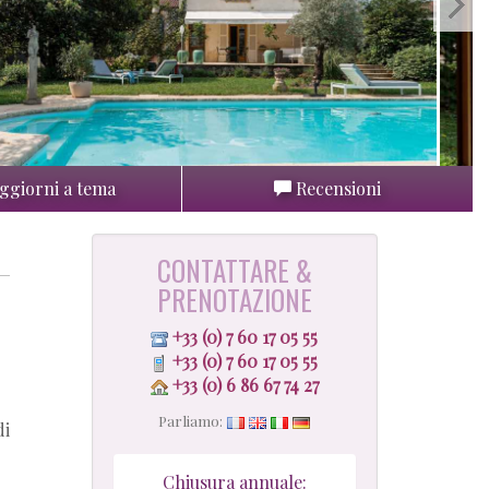
ggiorni a tema
Recensioni
CONTATTARE &
PRENOTAZIONE
+33 (0) 7 60 17 05 55
+33 (0) 7 60 17 05 55
+33 (0) 6 86 67 74 27
Parliamo:
di
Chiusura annuale: