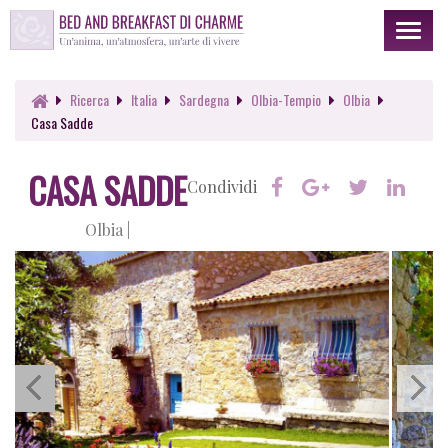
Toggl
naviga
Ricerca
Italia
Sardegna
Olbia-Tempio
Olbia
Casa Sadde
CASA SADDE
Condividi
Olbia |