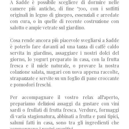
A Sadde è possibile scegliere di dormire nelle
camere più antiche, di fine ‘700, con i soffitti
originali in legno di ginepro, essenziali e arredate
con cura, o in quelle di recente costruzione con
salotto e ampie vetrate sul giardino.
Cosa rende ancora più piacevole svegliarsi a Sadde
è poterlo fare davanti ad una tazza di caffè caldo
servita in giardino, assaggiare i nostri dolci del
giorno, lo yogurt preparato in casa, con la frutta
fresca e il miele naturale, o provare la nostra
colazione salata, magari con uova appena raccolte,
strapazzate e servite su un foglio di pane croccante
e pomodori freschi.
Per accompagnare il vostro relax all’aperto,
prepariamo deliziosi assaggi da gustare con vini
sardi o frullati di frutta fresca. Verdure, formaggi
di varia stagionatura, abbinati a frutta e pani tipici,
salumi fatti in casa, sono tra gli ingredienti che
compongono i nostri aperitivi.