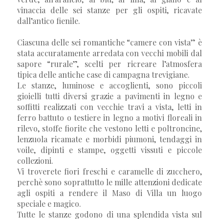
vinaccia delle sei stanze per gli ospiti, ricavate
dall’antico fienile.
Ciascuna delle sei romantiche “camere con vista” è
stata accuratamente arredata con vecchi mobili dal
sapore “rurale”, scelti per ricreare l’atmosfera
tipica delle antiche case di campagna trevigiane.
Le stanze, luminose e accoglienti, sono piccoli
gioielli tutti diversi grazie a pavimenti in legno e
soffitti realizzati con vecchie travi a vista, letti in
ferro battuto o testiere in legno a motivi floreali in
rilevo, stoffe fiorite che vestono letti e poltroncine,
lenzuola ricamate e morbidi piumoni, tendaggi in
voile, dipinti e stampe, oggetti vissuti e piccole
collezioni.
Vi troverete fiori freschi e caramelle di zucchero,
perchè sono soprattutto le mille attenzioni dedicate
agli ospiti a rendere il Maso di Villa un luogo
speciale e magico.
Tutte le stanze godono di una splendida vista sul