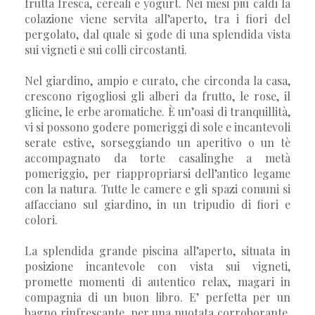
frutta fresca, cereali e yogurt. Nei mesi più caldi la
colazione viene servita all’aperto, tra i fiori del
pergolato, dal quale si gode di una splendida vista
sui vigneti e sui colli circostanti.
Nel giardino, ampio e curato, che circonda la casa,
crescono rigogliosi gli alberi da frutto, le rose, il
glicine, le erbe aromatiche. È un’oasi di tranquillità,
vi si possono godere pomeriggi di sole e incantevoli
serate estive, sorseggiando un aperitivo o un tè
accompagnato da torte casalinghe a metà
pomeriggio, per riappropriarsi dell’antico legame
con la natura. Tutte le camere e gli spazi comuni si
affacciano sul giardino, in un tripudio di fiori e
colori.
La splendida grande piscina all’aperto, situata in
posizione incantevole con vista sui vigneti,
promette momenti di autentico relax, magari in
compagnia di un buon libro. E’ perfetta per un
bagno rinfrescante, per una nuotata corroborante,