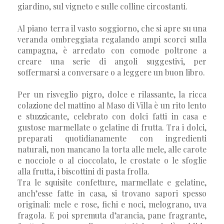
giardino, sul vigneto e sulle colline circostanti.
Al piano terra il vasto soggiorno, che si apre su una
veranda ombreggiata regalando ampi scorci sulla
campagna, è arredato con comode poltrone a
creare una serie di angoli suggestivi, per
soffermarsi a conversare o a leggere un buon libro.
Per un risveglio pigro, dolce e rilassante, la ricca
colazione del mattino al Maso di Villa è un rito lento
e stuzzicante, celebrato con dolci fatti in casa e
gustose marmellate o gelatine di frutta. Tra i dolci,
preparati quotidianamente con ingredienti
naturali, non mancano la torta alle mele, alle carote
e nocciole o al cioccolato, le crostate o le sfoglie
alla frutta, i biscottini di pasta frolla.
Tra le squisite confetture, marmellate e gelatine,
anch’esse fatte in casa, si trovano sapori spesso
originali: mele e rose, fichi e noci, melograno, uva
fragola. E poi spremuta d’arancia, pane fragrante,