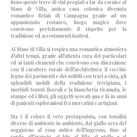
Sono queste terre di vini pregiati a far da cornice al
Maso di Villa, antica casa colonica divenuta
romantico Relais di Campagna grazie ad un
appassionato restauro, luogo magico dove
convivono perfettamente il rispetto per la
tradizione ed accostamenti inattesi.
Al Maso di Villa si respira una romantica atmosfera
d’altri tempi, grazie all’attenta cura dei particolari
ed ai tanti elementi che convivono con discrezione
con il carattere rurale dell’architettura: il vecchio
legno dei pavimenti e dei soffitti con travi a vista, gli
splendidi mobili della tradizione trevigiana, i
morbidi tessuti floreali e la biancheria ricamata, le
stampe ed i libri, gli oggetti scovati qua e là in anni
di pazienti esplorazioni fra mercatini e artigiani.
Ma è il colore il vero protagonista, con tonalità
diverse di ambiente in ambiente, dal giallo ocra del
soggiorno al rosa antico dell’ingresso, fino al
verde, all’arancio, al blu, al lilla, al giallo e al