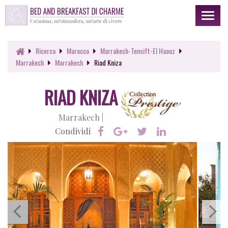
Toggl
naviga
Ricerca
Marocco
Marrakech-Tensift-El Haouz
Marrakech
Marrakech
Riad Kniza
RIAD KNIZA
Marrakech |
Condividi