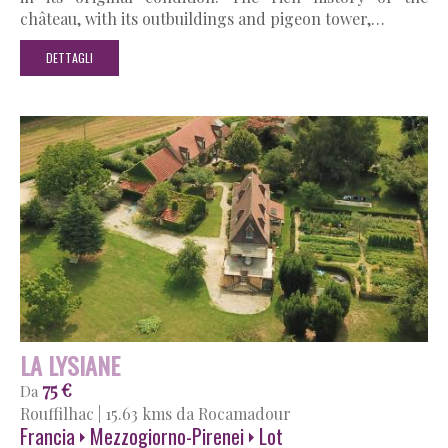
château, with its outbuildings and pigeon tower,…
DETTAGLI
LA LYSIANE
75 €
Da
Rouffilhac
|
15.63 kms da Rocamadour
Francia
Mezzogiorno-Pirenei
Lot