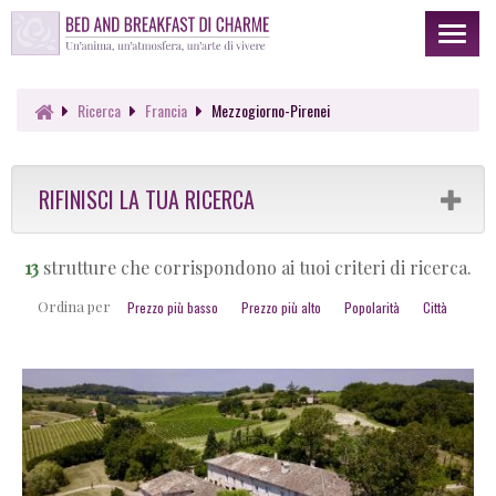
Toggl
naviga
Ricerca
Francia
Mezzogiorno-Pirenei
RIFINISCI LA TUA RICERCA
13
strutture che corrispondono ai tuoi criteri di ricerca.
Ordina per
Prezzo più basso
Prezzo più alto
Popolarità
Città