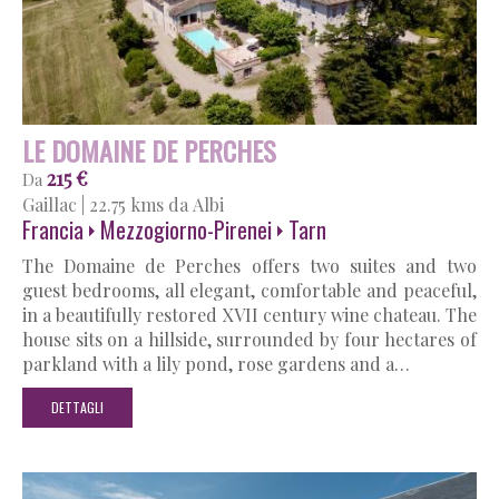
LE DOMAINE DE PERCHES
215 €
Da
Gaillac
|
22.75 kms da Albi
Francia
Mezzogiorno-Pirenei
Tarn
The Domaine de Perches offers two suites and two
guest bedrooms, all elegant, comfortable and peaceful,
in a beautifully restored XVII century wine chateau. The
house sits on a hillside, surrounded by four hectares of
parkland with a lily pond, rose gardens and a…
DETTAGLI