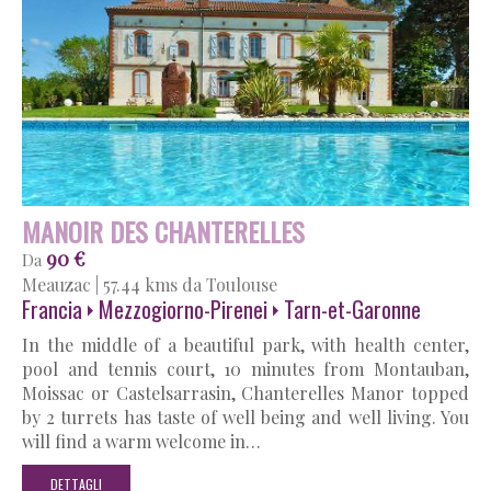
MANOIR DES CHANTERELLES
90 €
Da
Meauzac
|
57.44 kms da Toulouse
Francia
Mezzogiorno-Pirenei
Tarn-et-Garonne
In the middle of a beautiful park, with health center,
pool and tennis court, 10 minutes from Montauban,
Moissac or Castelsarrasin, Chanterelles Manor topped
by 2 turrets has taste of well being and well living. You
will find a warm welcome in…
DETTAGLI