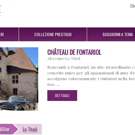
Cli
RI
COLLEZIONE PRESTIGIO
SOGGIORNI A TEMA
CHÂTEAU DE FONTARIOL
Alvernia
Le Theil
Benvenuti a Fontariol, un sito straordinario
concetto unico per gli appassionati di auto d'e
accolgono calorosamente i visitatori nella lor
600…...
DETTAGLI
Allier
Le Theil