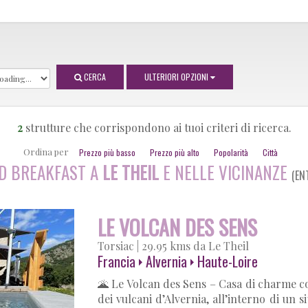
CERCA
ULTERIORI OPZIONI
2
strutture che corrispondono ai tuoi criteri di ricerca.
Ordina per
Prezzo più basso
Prezzo più alto
Popolarità
Città
D BREAKFAST A
LE THEIL
E NELLE VICINANZE
(E
LE VOLCAN DES SENS
Torsiac
|
29.95 kms da Le Theil
Francia
Alvernia
Haute-Loire
🌋 Le Volcan des Sens – Casa di charme co
dei vulcani d’Alvernia, all’interno di un 