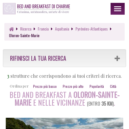
Toggl
naviga
Ricerca
Francia
Aquitania
Pyrénées-Atlantiques
Oloron-Sainte-Marie
RIFINISCI LA TUA RICERCA
3
strutture che corrispondono ai tuoi criteri di ricerca.
Ordina per
Prezzo più basso
Prezzo più alto
Popolarità
Città
BED AND BREAKFAST A
OLORON-SAINTE-
MARIE
E NELLE VICINANZE
.
(ENTRO
35 KM
)