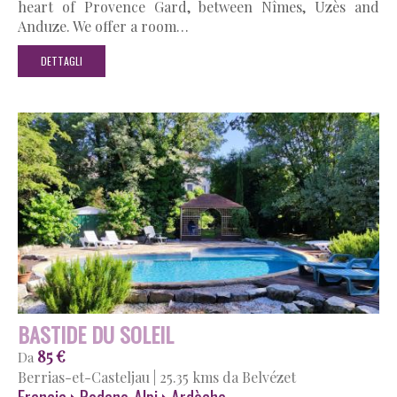
heart of Provence Gard, between Nîmes, Uzès and
Anduze. We offer a room…
DETTAGLI
BASTIDE DU SOLEIL
85 €
Da
Berrias-et-Casteljau
|
25.35 kms da Belvézet
Francia
Rodano-Alpi
Ardèche