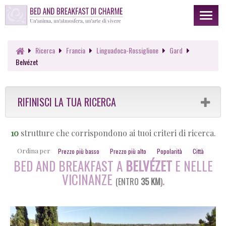
Toggl
naviga
Ricerca
Francia
Linguadoca-Rossiglione
Gard
Belvézet
RIFINISCI LA TUA RICERCA
10
strutture che corrispondono ai tuoi criteri di ricerca.
Ordina per
Prezzo più basso
Prezzo più alto
Popolarità
Città
BED AND BREAKFAST A
BELVÉZET
E NELLE
VICINANZE
.
(ENTRO
35 KM
)