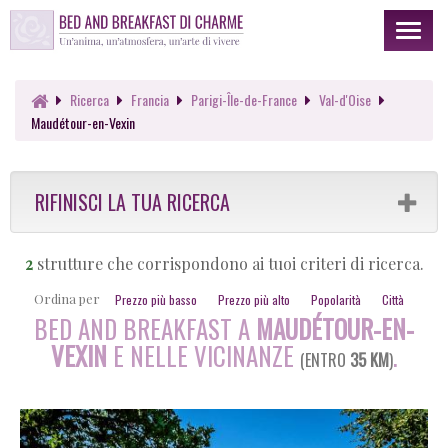
Toggl
naviga
Ricerca
Francia
Parigi-Île-de-France
Val-d'Oise
Maudétour-en-Vexin
RIFINISCI LA TUA RICERCA
2
strutture che corrispondono ai tuoi criteri di ricerca.
Ordina per
Prezzo più basso
Prezzo più alto
Popolarità
Città
BED AND BREAKFAST A
MAUDÉTOUR-EN-
VEXIN
E NELLE VICINANZE
.
(ENTRO
35 KM
)