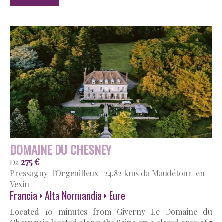
DOMAINE DU CHESNEY
275 €
Da
Pressagny-l'Orgeuilleux
|
24.82 kms da Maudétour-en-
Vexin
Francia
Alta Normandia
Eure
Located 10 minutes from Giverny Le Domaine du