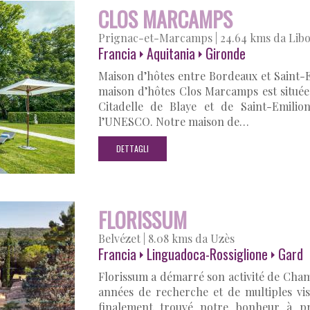
CLOS MARCAMPS
Prignac-et-Marcamps
|
24.64 kms da Lib
Francia
Aquitania
Gironde
Maison d’hôtes entre Bordeaux et Saint-E
maison d’hôtes Clos Marcamps est situé
Citadelle de Blaye et de Saint-Emilio
l’UNESCO. Notre maison de…
DETTAGLI
FLORISSUM
Belvézet
|
8.08 kms da Uzès
Francia
Linguadoca-Rossiglione
Gard
Florissum a démarré son activité de Cham
années de recherche et de multiples vi
finalement trouvé notre bonheur à pr