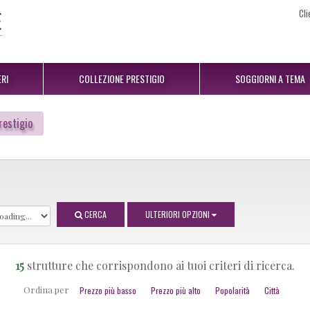
Cli
RI
COLLEZIONE PRESTIGIO
SOGGIORNI A TEMA
restigio
CERCA
ULTERIORI OPZIONI
15
strutture che corrispondono ai tuoi criteri di ricerca.
Ordina per
Prezzo più basso
Prezzo più alto
Popolarità
Città