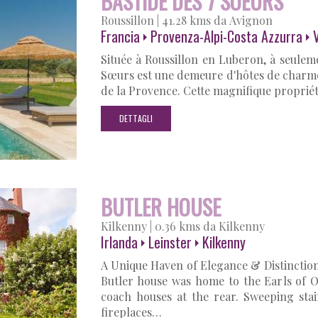
BASTIDE DES 7 SOEURS
Roussillon
|
41.28 kms da Avignon
Francia
Provenza-Alpi-Costa Azzurra
V
Située à Roussillon en Luberon, à seulem
Sœurs est une demeure d'hôtes de charme
de la Provence. Cette magnifique propriét
DETTAGLI
BUTLER HOUSE
Kilkenny
|
0.36 kms da Kilkenny
Irlanda
Leinster
Kilkenny
A Unique Haven of Elegance & Distinction 
Butler house was home to the Earls of O
coach houses at the rear. Sweeping stai
fireplaces…