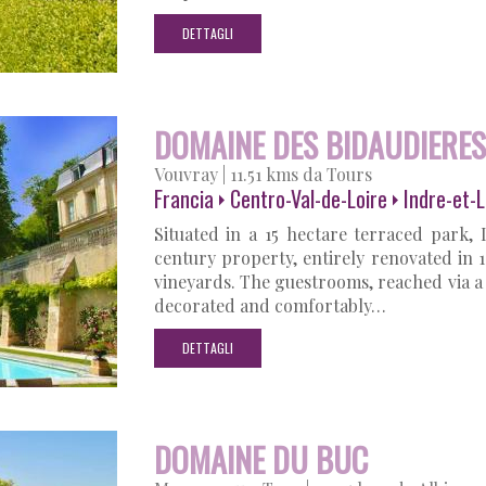
DETTAGLI
DOMAINE DES BIDAUDIERES
Vouvray
|
11.51 kms da Tours
Francia
Centro-Val-de-Loire
Indre-et-L
Situated in a 15 hectare terraced park,
century property, entirely renovated in 
vineyards. The guestrooms, reached via a m
decorated and comfortably…
DETTAGLI
DOMAINE DU BUC