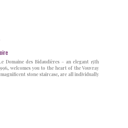
oire
 Le Domaine des Bidaudières – an elegant 15th
1996, welcomes you to the heart of the Vouvray
agnificent stone staircase, are all individually