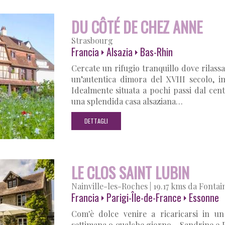
DU CÔTÉ DE CHEZ ANNE
Strasbourg
Francia
Alsazia
Bas-Rhin
Cercate un rifugio tranquillo dove rilas
un’autentica dimora del XVIII secolo, 
Idealmente situata a pochi passi dal c
una splendida casa alsaziana…
DETTAGLI
LE CLOS SAINT LUBIN
Nainville-les-Roches
|
19.17 kms da Fontai
Francia
Parigi-Île-de-France
Essonne
Com'è dolce venire a ricaricarsi in un
settimana o qualche giorno... Sandrine e 