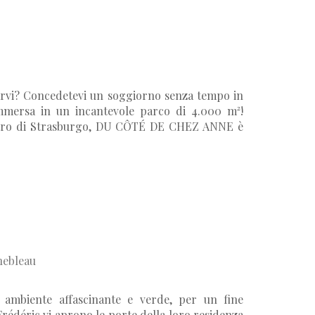
sarvi? Concedetevi un soggiorno senza tempo in
immersa in un incantevole parco di 4.000 m²!
entro di Strasburgo, DU CÔTÉ DE CHEZ ANNE è
nebleau
 ambiente affascinante e verde, per un fine
Frédéric vi aprono le porte della loro residenza