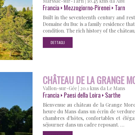
Marssac-sur-Tarn
|
10.45 kms da Albi
Francia
Mezzogiorno-Pirenei
Tarn
Built in the seventeenth century and res
Domaine du Buc is a family residence that
condition. The rich history of the château
DETTAGLI
CHÂTEAU DE LA GRANGE M
Vallon-sur-Gée
|
20.1 kms da Le Mans
Francia
Paesi della Loira
Sarthe
Bienvenue au château de la Grange More
heure du Mans dans un écrin de verdure
chambres d'hôtes, confortables et élég
séjourner dans un cadre reposant. …