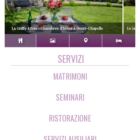
La Griffe à foin - Chambres d'hôtes à Henri-Chapelle
Le jard
SERVIZI
MATRIMONI
SEMINARI
RISTORAZIONE
SERVIZI AUSILIARI