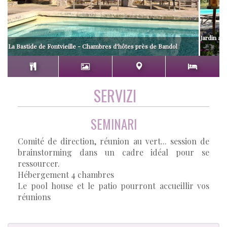
Jardin avec
La Bastide de Fontvieille - Chambres d'hôtes près de Bandol
SERVIZI
SEMINARI
Comité de direction, réunion au vert... session de
brainstorming dans un cadre idéal pour se
ressourcer.
Hébergement 4 chambres
Le pool house et le patio pourront accueillir vos
réunions