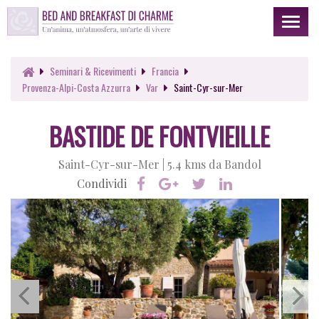
Toggl
naviga
Seminari & Ricevimenti
Francia
Provenza-Alpi-Costa Azzurra
Var
Saint-Cyr-sur-Mer
BASTIDE DE FONTVIEILLE
Saint-Cyr-sur-Mer |
5.4 kms da Bandol
Condividi