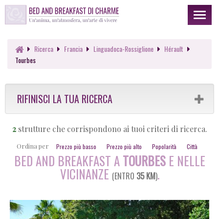
Toggl
naviga
Ricerca
Francia
Linguadoca-Rossiglione
Hérault
Tourbes
RIFINISCI LA TUA RICERCA
2
strutture che corrispondono ai tuoi criteri di ricerca.
Ordina per
Prezzo più basso
Prezzo più alto
Popolarità
Città
BED AND BREAKFAST A
TOURBES
E NELLE
VICINANZE
.
(ENTRO
35 KM
)