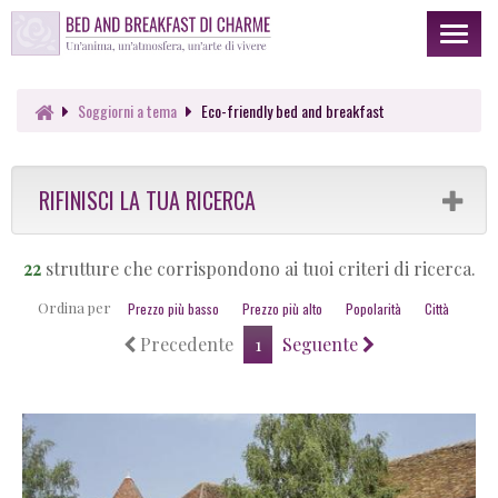
Toggl
naviga
Soggiorni a tema
Eco-friendly bed and breakfast
RIFINISCI LA TUA RICERCA
22
strutture che corrispondono ai tuoi criteri di ricerca.
Ordina per
Prezzo più basso
Prezzo più alto
Popolarità
Città
Precedente
1
Seguente