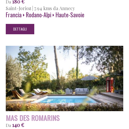
180 €
Da
Saint-Jorioz
|
7.94 kms da Annecy
Francia
Rodano-Alpi
Haute-Savoie
DETTAGLI
MAS DES ROMARINS
140 €
Da