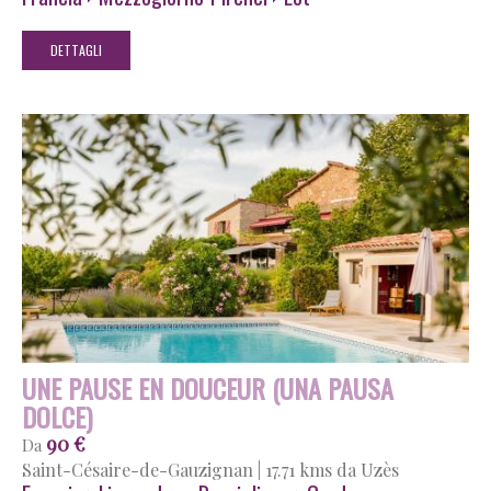
DETTAGLI
UNE PAUSE EN DOUCEUR (UNA PAUSA
DOLCE)
90 €
Da
Saint-Césaire-de-Gauzignan
|
17.71 kms da Uzès