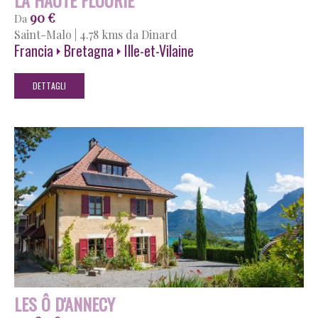
90 €
Da
Saint-Malo
|
4.78 kms da Dinard
Francia
Bretagna
Ille-et-Vilaine
DETTAGLI
LES Ô D'ANNECY