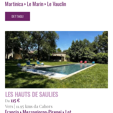
Martinica
Le Marin
Le Vauclin
DETTAGLI
LES HAUTS DE SAULIES
115 €
Da
Vers
|
11.95 kms da Cahors
Francia
Mezzogiorno-Pirenei
Lot