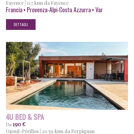
Fayence
|
0.7 kms da Fayence
Francia
Provenza-Alpi-Costa Azzurra
Var
DETTAGLI
4U BED & SPA
190 €
Da
Opoul-Périllos
|
20.59 kms da Perpignan