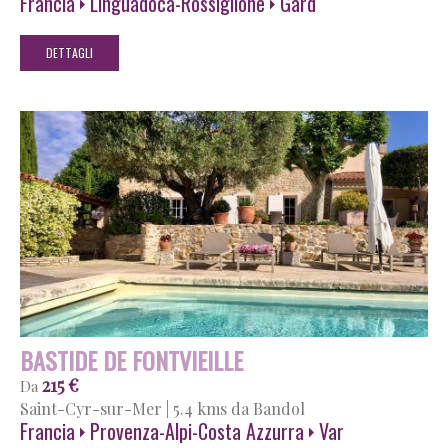
Francia
Linguadoca-Rossiglione
Gard
DETTAGLI
BASTIDE DE FONTVIEILLE
215 €
Da
Saint-Cyr-sur-Mer
|
5.4 kms da Bandol
Francia
Provenza-Alpi-Costa Azzurra
Var