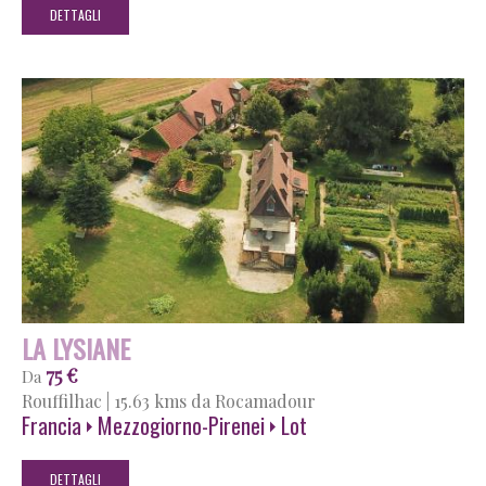
DETTAGLI
LA LYSIANE
75 €
Da
Rouffilhac
|
15.63 kms da Rocamadour
Francia
Mezzogiorno-Pirenei
Lot
DETTAGLI