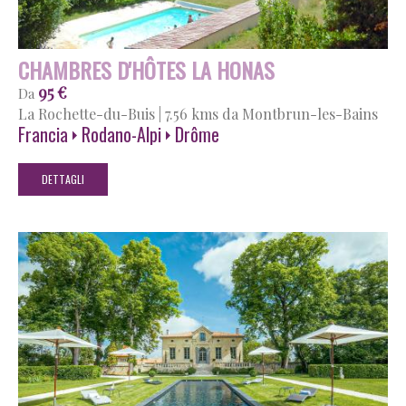
CHAMBRES D'HÔTES LA HONAS
95 €
Da
La Rochette-du-Buis
|
7.56 kms da Montbrun-les-Bains
Francia
Rodano-Alpi
Drôme
DETTAGLI