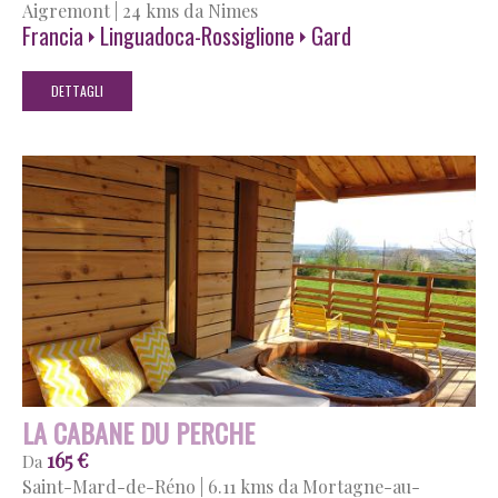
Aigremont
|
24 kms da Nimes
Francia
Linguadoca-Rossiglione
Gard
DETTAGLI
LA CABANE DU PERCHE
165 €
Da
Saint-Mard-de-Réno
|
6.11 kms da Mortagne-au-