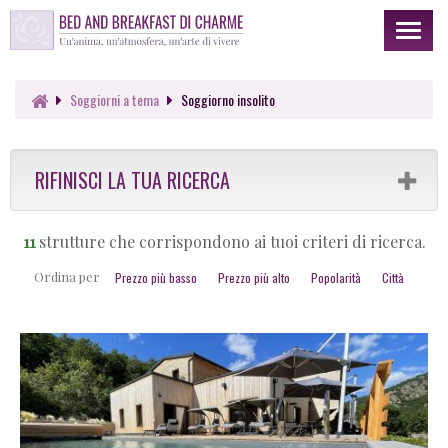
Toggl
naviga
Soggiorni a tema
Soggiorno insolito
RIFINISCI LA TUA RICERCA
11
strutture che corrispondono ai tuoi criteri di ricerca.
Ordina per
Prezzo più basso
Prezzo più alto
Popolarità
Città