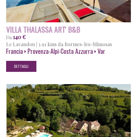
VILLA THALASSA ART' B&B
140 €
Da
Le Lavandou
|
3.91 kms da Bormes-les-Mimosas
Francia
Provenza-Alpi-Costa Azzurra
Var
DETTAGLI